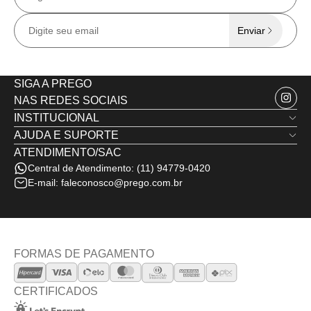
Enviar
SIGA A PREGO
NAS REDES SOCIAIS
INSTITUCIONAL
AJUDA E SUPORTE
Quem Somos
ATENDIMENTO/SAC
Trocas e Devoluções
Nossas Lojas
Central de Atendimento:
(11) 94779-0420
Política de Privacidade
Minha Conta
E-mail:
faleconosco@prego.com.br
Politica de Frete e Envio
Termos de Uso
Fale Conosco
FORMAS DE PAGAMENTO
CERTIFICADOS