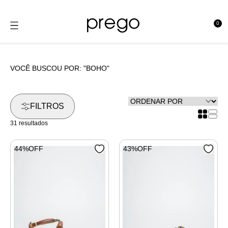
0
se
VOCÊ BUSCOU POR:
"BOHO"
FILTROS
31 resultados
44%OFF
43%OFF