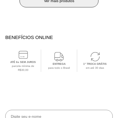
Ver mais produtos
BENEFÍCIOS ONLINE
ATÉ 6x SEM JUROS
ENTREGA
1° TROCA GRÁTIS
parcela mínima de
para todo o Brasil
em até 30 dias
R$30,00
CADASTRE-SE EM NOSSA NEWSLETTER
Receba todas as
novidades e ofertas
exclusivas
no e-mail.