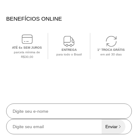
BENEFÍCIOS ONLINE
ATÉ 6x SEM JUROS
ENTREGA
1° TROCA GRÁTIS
parcela mínima de
para todo o Brasil
em até 30 dias
R$30,00
CADASTRE-SE EM NOSSA NEWSLETTER
Receba todas as
novidades e ofertas
exclusivas
no e-mail.
Enviar