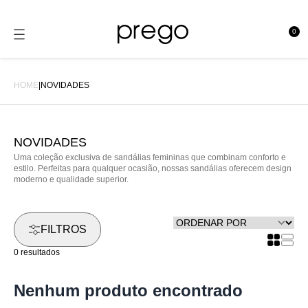
0
se
e
HOME
|
NOVIDADES
NOVIDADES
Uma coleção exclusiva de sandálias femininas que combinam conforto e
estilo. Perfeitas para qualquer ocasião, nossas sandálias oferecem design
moderno e qualidade superior.
FILTROS
0 resultados
Nenhum produto encontrado