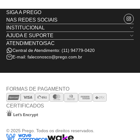
SIGA A PREGO
NAS REDES SOCIAIS
INSTITUCIONAL
AJUDA E SUPORTE
Quem Somos
ATENDIMENTO/SAC
Trocas e Devoluções
Nossas Lojas
Central de Atendimento:
(11) 94779-0420
Política de Privacidade
Minha Conta
E-mail:
faleconosco@prego.com.br
Politica de Frete e Envio
Termos de Uso
Fale Conosco
FORMAS DE PAGAMENTO
CERTIFICADOS
© 2025 Prego. Todos os direitos reservados.