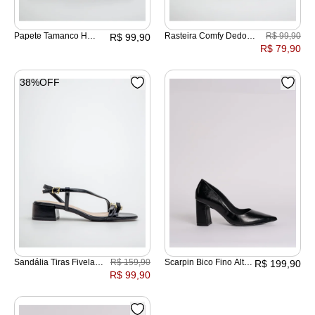
Papete Tamanco H
Rasteira Comfy Dedo
R$ 99,90
R$ 99,90
Velcro
Strass
R$ 79,90
38%OFF
Sandália Tiras Fivela
R$ 159,90
Scarpin Bico Fino Alto
R$ 199,90
Salto Baixo Encaixado
Salto Bloco
R$ 99,90