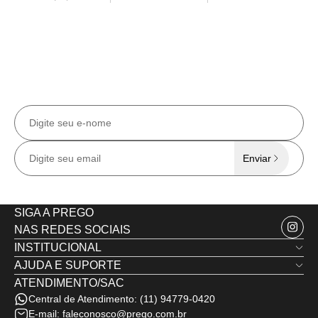
CADASTRE-SE EM NOSSA NEWSLETTER
Receba todas as
novidades e ofertas
exclusivas
no e-mail.
Enviar
SIGA A PREGO
NAS REDES SOCIAIS
INSTITUCIONAL
AJUDA E SUPORTE
Quem Somos
ATENDIMENTO/SAC
Trocas e Devoluções
Nossas Lojas
Central de Atendimento:
(11) 94779-0420
Política de Privacidade
Minha Conta
E-mail:
faleconosco@prego.com.br