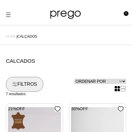
0
se
e
HOME
|
CALÇADOS
CALCADOS
FILTROS
7 resultados
21%OFF
30%OFF