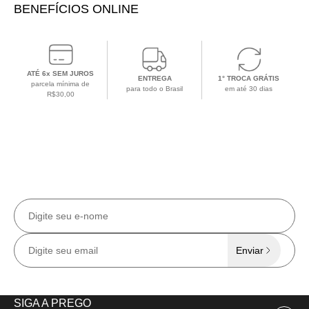
BENEFÍCIOS ONLINE
ATÉ 6x SEM JUROS
ENTREGA
1° TROCA GRÁTIS
parcela mínima de
para todo o Brasil
em até 30 dias
R$30,00
CADASTRE-SE EM NOSSA NEWSLETTER
Receba todas as
novidades e ofertas
exclusivas
no e-mail.
Enviar
SIGA A PREGO