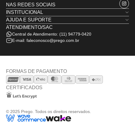
NAS REDES SOCIAIS
INSTITUCIONAL
AJUDA E SUPORTE
Quem Somos
ATENDIMENTO/SAC
Trocas e Devoluções
Nossas Lojas
Central de Atendimento:
(11) 94779-0420
Política de Privacidade
Minha Conta
E-mail:
faleconosco@prego.com.br
Politica de Frete e Envio
Termos de Uso
Fale Conosco
FORMAS DE PAGAMENTO
CERTIFICADOS
© 2025 Prego. Todos os direitos reservados.