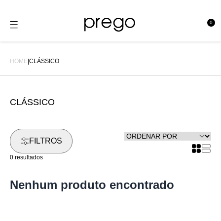
0
se
e
HOME
|
CLÁSSICO
CLÁSSICO
FILTROS
0 resultados
Nenhum produto encontrado