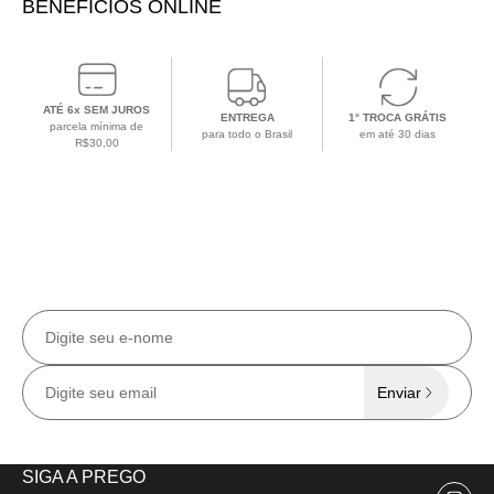
BENEFÍCIOS ONLINE
ATÉ 6x SEM JUROS
ENTREGA
1° TROCA GRÁTIS
parcela mínima de
para todo o Brasil
em até 30 dias
R$30,00
CADASTRE-SE EM NOSSA NEWSLETTER
Receba todas as
novidades e ofertas
exclusivas
no e-mail.
Enviar
SIGA A PREGO