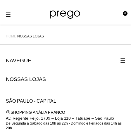
0
se
HOME
|
NOSSAS LOJAS
NAVEGUE
Fale Conosco
NOSSAS LOJAS
Quem Somos
Nossas Lojas
SÃO PAULO -
CAPITAL
Trocas e Devoluções
SHOPPING ANÁLIA FRANCO
Política de Privacidade
Av. Regente Feijó, 1739 – Loja 118 – Tatuapé – São Paulo
De Segunda à Sábado das 10h às 22h - Domingo e Feriados das 14h às
Política de Frete e Envio
20h