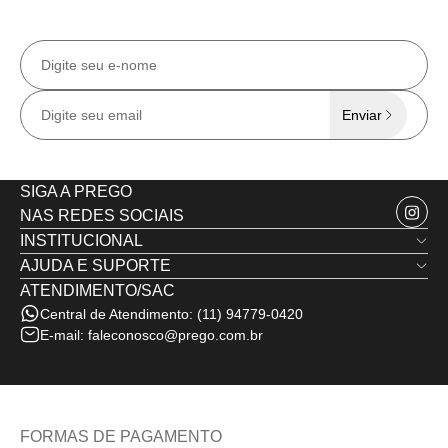
Receba todas as
novidades e ofertas
exclusivas
no e-mail.
Enviar
SIGA A PREGO
NAS REDES SOCIAIS
INSTITUCIONAL
AJUDA E SUPORTE
Quem Somos
ATENDIMENTO/SAC
Trocas e Devoluções
Nossas Lojas
Central de Atendimento:
(11) 94779-0420
Política de Privacidade
Minha Conta
E-mail:
faleconosco@prego.com.br
Politica de Frete e Envio
Termos de Uso
Fale Conosco
FORMAS DE PAGAMENTO