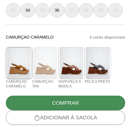
33
34
35
36
37
38
39
40
CAMURÇAO CARAMELO
4 cores disponíveis
CAMURÇAO
CAMURÇAO
NAPA PELICA
PELICA PRETO
CARAMELO
TAN
MOOCA
COMPRAR
ADICIONAR À SACOLA