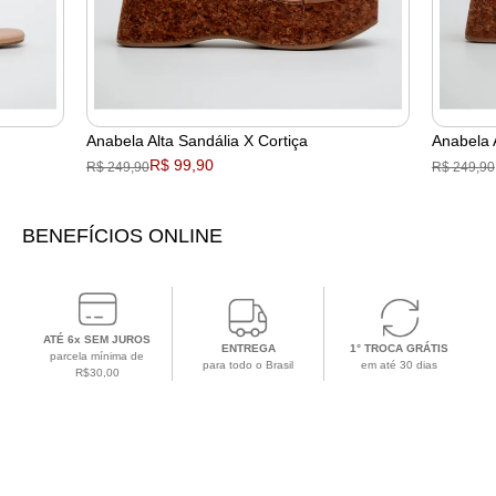
Anabela Alta Sandália X Cortiça
Anabela 
R$ 99,90
R$ 249,90
R$ 249,90
BENEFÍCIOS ONLINE
ATÉ 6x SEM JUROS
ENTREGA
1° TROCA GRÁTIS
parcela mínima de
para todo o Brasil
em até 30 dias
R$30,00
CADASTRE-SE EM NOSSA NEWSLETTER