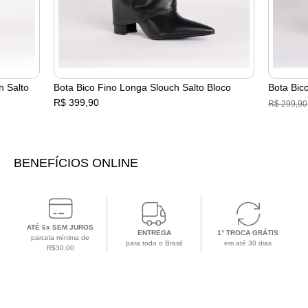
h Salto
Bota Bico Fino Longa Slouch Salto Bloco
Bota Bic
R$ 399,90
R$ 299,90
BENEFÍCIOS ONLINE
ATÉ 6x SEM JUROS
ENTREGA
1° TROCA GRÁTIS
parcela mínima de
para todo o Brasil
em até 30 dias
R$30,00