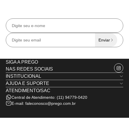
CADASTRE-SE EM NOSSA NEWSLETTER
Receba todas as
novidades e ofertas
exclusivas
no e-mail.
Enviar
SIGA A PREGO
NAS REDES SOCIAIS
INSTITUCIONAL
AJUDA E SUPORTE
Quem Somos
ATENDIMENTO/SAC
Trocas e Devoluções
Nossas Lojas
Central de Atendimento:
(11) 94779-0420
Política de Privacidade
Minha Conta
E-mail:
faleconosco@prego.com.br
Politica de Frete e Envio
Termos de Uso
Fale Conosco