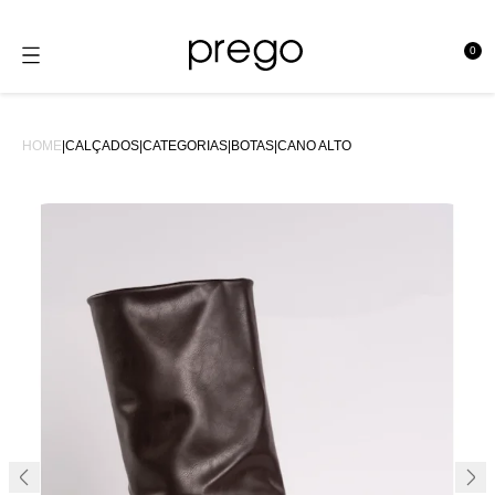
0
se
HOME
|
CALÇADOS
|
CATEGORIAS
|
BOTAS
|
CANO ALTO