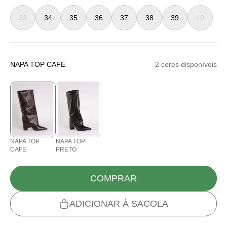
33
34
35
36
37
38
39
40
NAPA TOP CAFE
2 cores disponíveis
NAPA TOP
NAPA TOP
CAFE
PRETO
COMPRAR
ADICIONAR À SACOLA