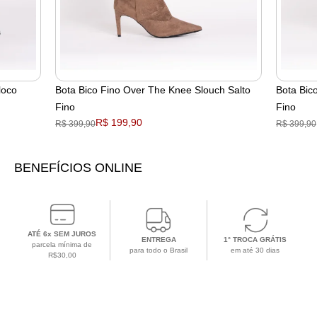
loco
Bota Bico Fino Over The Knee Slouch Salto
Bota Bic
Fino
Fino
R$ 199,90
R$ 399,90
R$ 399,90
BENEFÍCIOS ONLINE
ATÉ 6x SEM JUROS
ENTREGA
1° TROCA GRÁTIS
parcela mínima de
para todo o Brasil
em até 30 dias
R$30,00