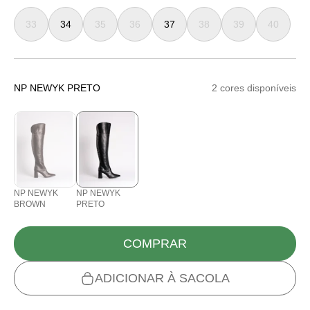
33
34
35
36
37
38
39
40
NP NEWYK PRETO
2 cores disponíveis
NP NEWYK
NP NEWYK
BROWN
PRETO
COMPRAR
ADICIONAR À SACOLA