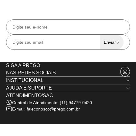
CADASTRE-SE EM NOSSA NEWSLETTER
Receba todas as
novidades e ofertas
exclusivas
no e-mail.
Enviar
SIGA A PREGO
NAS REDES SOCIAIS
INSTITUCIONAL
AJUDA E SUPORTE
Quem Somos
ATENDIMENTO/SAC
Trocas e Devoluções
Nossas Lojas
Central de Atendimento:
(11) 94779-0420
Política de Privacidade
Minha Conta
E-mail:
faleconosco@prego.com.br
Politica de Frete e Envio
Termos de Uso
Fale Conosco