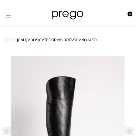
0
se
HOME
|
CALÇADOS
|
CATEGORIAS
|
BOTAS
|
CANO ALTO
25%OFF