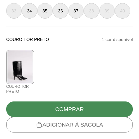
33
34
35
36
37
38
39
40
COURO TOR PRETO
1 cor disponível
COURO TOR
PRETO
COMPRAR
ADICIONAR À SACOLA