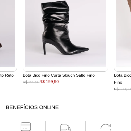
lto Reto
Bota Bico Fino Curta Slouch Salto Fino
Bota Bic
R$ 199,90
Fino
R$ 299,90
R$ 399,90
BENEFÍCIOS ONLINE