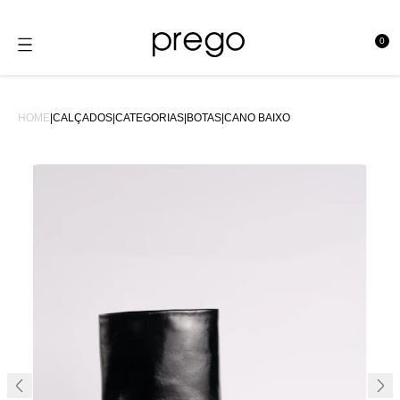
0
se
HOME
|
CALÇADOS
|
CATEGORIAS
|
BOTAS
|
CANO BAIXO
33%OFF