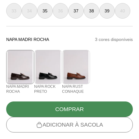
33
34
35
36
37
38
39
40
NAPA MADRI ROCHA
3 cores disponíveis
NAPA MADRI
NAPA ROCK
NAPA RUST
ROCHA
PRETO
CONHAQUE
COMPRAR
ADICIONAR À SACOLA