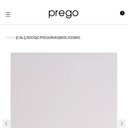
0
se
HOME
|
CALÇADOS
|
CATEGORIAS
|
MOCASSINS