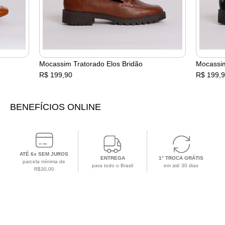
Mocassim Tratorado Elos Bridão
Mocassim
R$ 199,90
R$ 199,
BENEFÍCIOS ONLINE
ATÉ 6x SEM JUROS
ENTREGA
1° TROCA GRÁTIS
parcela mínima de
para todo o Brasil
em até 30 dias
R$30,00
CADASTRE-SE EM NOSSA NEWSLETTER