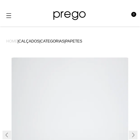
0
se
HOME
|
CALÇADOS
|
CATEGORIAS
|
PAPETES