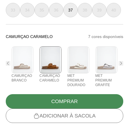
33
34
35
36
37
38
39
40
CAMURÇAO CARAMELO
7 cores disponíveis
CAMURÇAO
CAMURÇAO
MET
MET
NA
BRANCO
CARAMELO
PREMIUM
PREMIUM
TR
DOURADO
GRAFITE
CR
COMPRAR
ADICIONAR À SACOLA