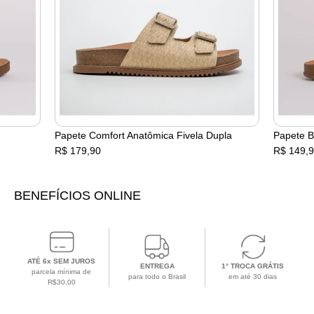
Papete Comfort Anatômica Fivela Dupla
Papete B
R$ 179,90
R$ 149,
BENEFÍCIOS ONLINE
ATÉ 6x SEM JUROS
ENTREGA
1° TROCA GRÁTIS
parcela mínima de
para todo o Brasil
em até 30 dias
R$30,00