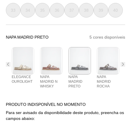
33
34
35
36
37
38
39
40
NAPA MADRID PRETO
5 cores disponíveis
ELEGANCE
NAPA
NAPA
NAPA
NA
OUROLIGHT
MADRID N
MADRID
MADRID
MA
WHISKY
PRETO
ROCHA
PRODUTO INDISPONÍVEL NO MOMENTO
Para ser avisado da disponibilidade deste produto, preencha os
campos abaixo: