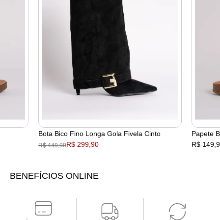
Bota Bico Fino Longa Gola Fivela Cinto
Papete B
R$ 299,90
R$ 149,
R$ 449,90
BENEFÍCIOS ONLINE