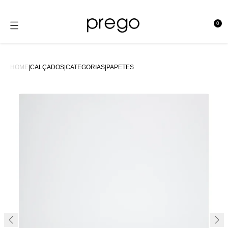
0
se
HOME
|
CALÇADOS
|
CATEGORIAS
|
PAPETES
50%OFF