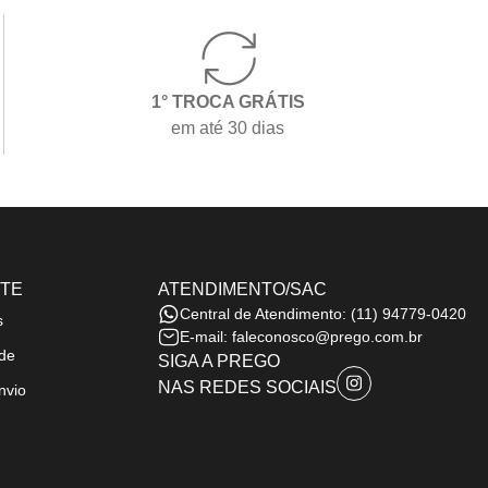
1° TROCA GRÁTIS
em até 30 dias
RTE
ATENDIMENTO/SAC
Central de Atendimento:
(11) 94779-0420
s
E-mail:
faleconosco@prego.com.br
ade
SIGA A PREGO
NAS REDES SOCIAIS
nvio