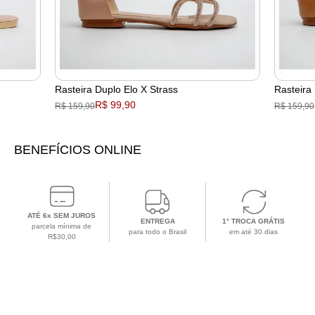
Rasteira Duplo Elo X Strass
Rasteira
R$ 99,90
R$ 159,90
R$ 159,90
BENEFÍCIOS ONLINE
ATÉ 6x SEM JUROS
ENTREGA
1° TROCA GRÁTIS
parcela mínima de
para todo o Brasil
em até 30 dias
R$30,00
CADASTRE-SE EM NOSSA NEWSLETTER