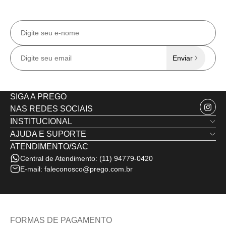
Receba todas as
novidades e ofertas
exclusivas
no e-mail.
Enviar
SIGA A PREGO
NAS REDES SOCIAIS
INSTITUCIONAL
AJUDA E SUPORTE
Quem Somos
ATENDIMENTO/SAC
Trocas e Devoluções
Nossas Lojas
Central de Atendimento:
(11) 94779-0420
Política de Privacidade
Minha Conta
E-mail:
faleconosco@prego.com.br
Politica de Frete e Envio
Termos de Uso
Fale Conosco
FORMAS DE PAGAMENTO