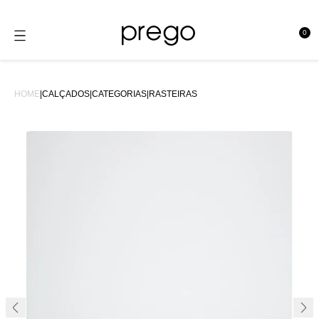
0
se
HOME
|
CALÇADOS
|
CATEGORIAS
|
RASTEIRAS
38%OFF