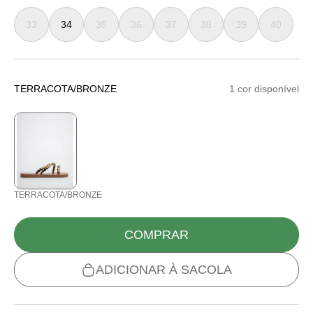
33
34
35
36
37
38
39
40
TERRACOTA/BRONZE
1 cor disponível
TERRACOTA/BRONZE
COMPRAR
ADICIONAR À SACOLA