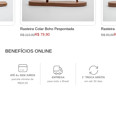
Rasteira Colar Boho Pespontada
Rasteira
R$ 79,90
R
R$ 119,90
R$ 99,90
BENEFÍCIOS ONLINE
ATÉ 6x SEM JUROS
ENTREGA
1° TROCA GRÁTIS
parcela mínima de
para todo o Brasil
em até 30 dias
R$30,00
CADASTRE-SE EM NOSSA NEWSLETTER
Receba todas as
novidades e ofertas