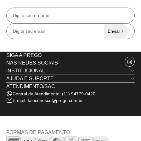
exclusivas
no e-mail.
Enviar
SIGA A PREGO
NAS REDES SOCIAIS
INSTITUCIONAL
AJUDA E SUPORTE
Quem Somos
ATENDIMENTO/SAC
Trocas e Devoluções
Nossas Lojas
Central de Atendimento:
(11) 94779-0420
Política de Privacidade
Minha Conta
E-mail:
faleconosco@prego.com.br
Politica de Frete e Envio
Termos de Uso
Fale Conosco
FORMAS DE PAGAMENTO