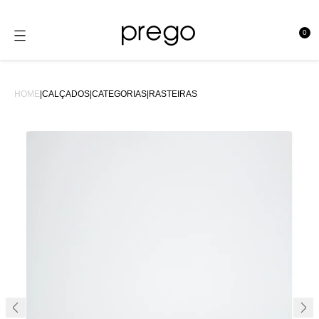
0
se
HOME
|
CALÇADOS
|
CATEGORIAS
|
RASTEIRAS
43%OFF