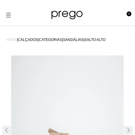
0
se
HOME
|
CALÇADOS
|
CATEGORIAS
|
SANDÁLIAS
|
SALTO ALTO
44%OFF