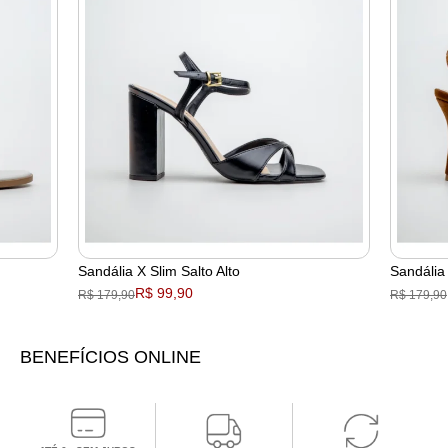
Sandália X Slim Salto Alto
Sandália 
R$ 99,90
R$ 179,90
R$ 179,90
BENEFÍCIOS ONLINE