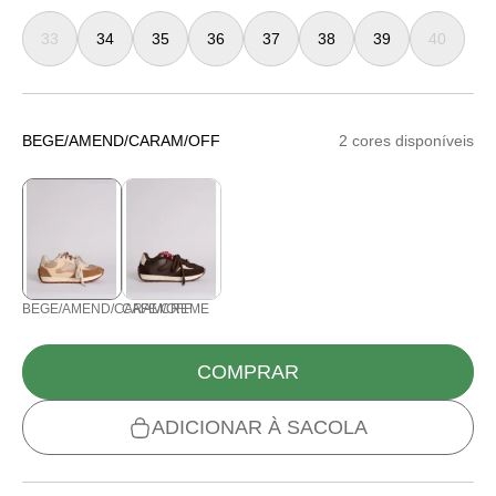
33
34
35
36
37
38
39
40
BEGE/AMEND/CARAM/OFF
2 cores disponíveis
BEGE/AMEND/CARAM/OFF
CAFE/CREME
COMPRAR
ADICIONAR À SACOLA