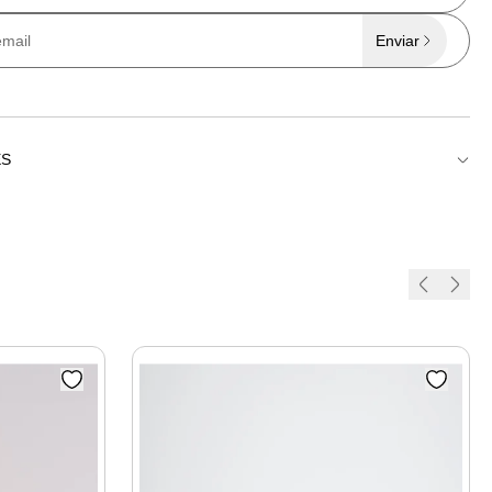
Enviar
ES
un