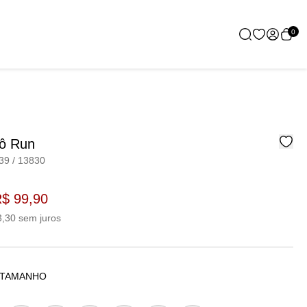
0
rô Run
39 / 13830
$ 99,90
3,30 sem juros
 TAMANHO