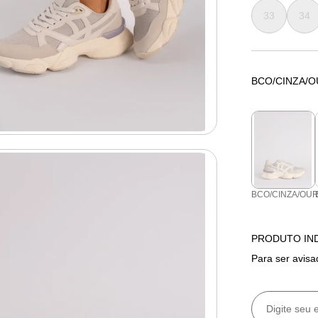
33
34
BCO/CINZA/
BCO/CINZA/OU
PRODUTO IN
Para ser avisa