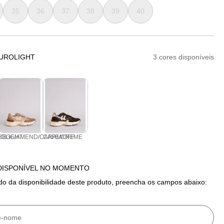
35
36
37
38
39
40
OUROLIGHT
3 cores disponíveis
ROLIGHT
BEGE/AMEND/CARAM/OFF
CAFE/CREME
DISPONÍVEL NO MOMENTO
do da disponibilidade deste produto, preencha os campos abaixo: