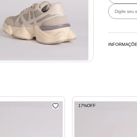
INFORMAÇÕ
Tênis Retrô R
17%OFF